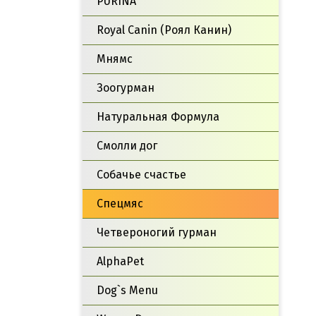
PURINA
Royal Canin (Роял Канин)
Мнямс
Зоогурман
Натуральная Формула
Смолли дог
Собачье счастье
Спецмяс
Четвероногий гурман
AlphaPet
Dog`s Menu