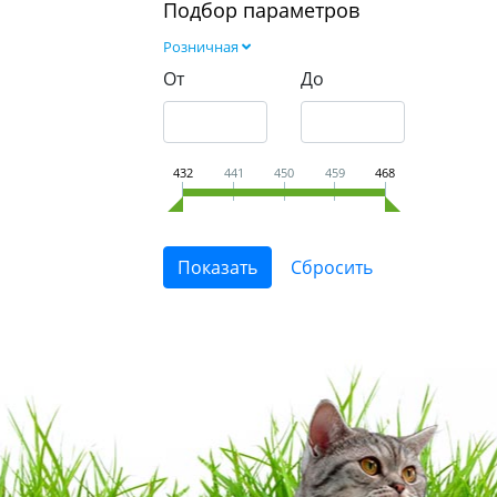
Подбор параметров
Розничная
От
До
432
441
450
459
468