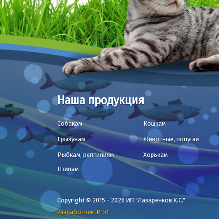
Наша продукция
Собакам
Кошкам
Грызунам
Животные, попугаи
Рыбкам, рептилиям
Хорькам
Птицам
Copyright © 2015 - 2026 ИП "Лазаренков К.С."
Разработчик IP-51