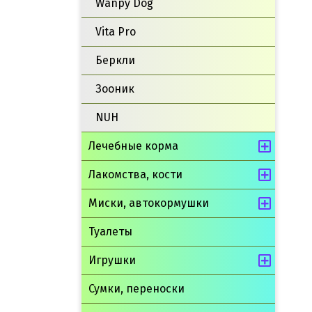
Wanpy Dog
Vita Pro
Беркли
Зооник
NUH
Лечебные корма
Лакомства, кости
Миски, автокормушки
Туалеты
Игрушки
Сумки, переноски