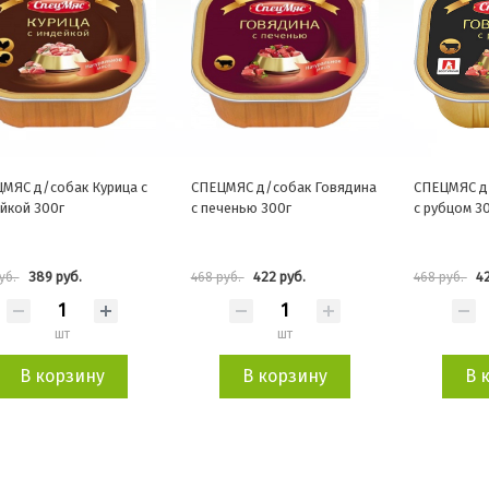
МЯС д/собак Курица с
СПЕЦМЯС д/собак Говядина
СПЕЦМЯС д
йкой 300г
с печенью 300г
с рубцом 3
389 руб.
422 руб.
42
уб.
468 руб.
468 руб.
шт
шт
В корзину
В корзину
В 