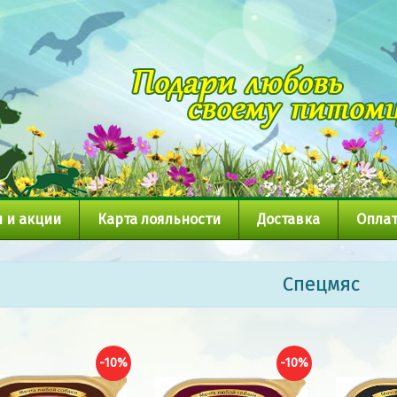
 и акции
Карта лояльности
Доставка
Оплат
Спецмяс
-10%
-10%