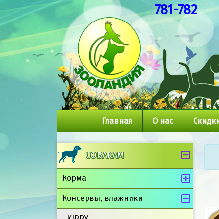
781-782
Главная
О нас
Скидки
СОБАКАМ
Корма
Консервы, влажники
KIPPY