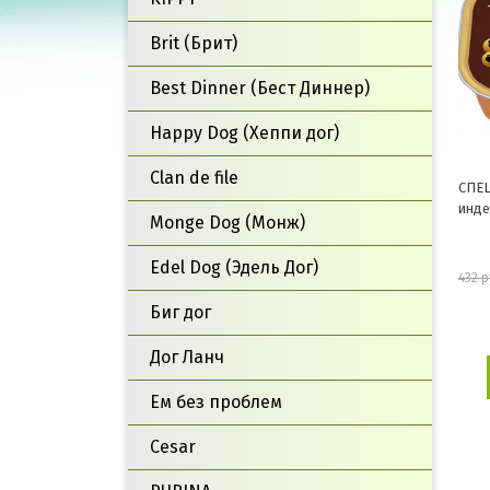
Brit (Брит)
Best Dinner (Бест Диннер)
Happy Dog (Хеппи дог)
Clan de file
СПЕЦ
инде
Monge Dog (Монж)
Edel Dog (Эдель Дог)
432 р
Биг дог
Дог Ланч
Ем без проблем
Cesar