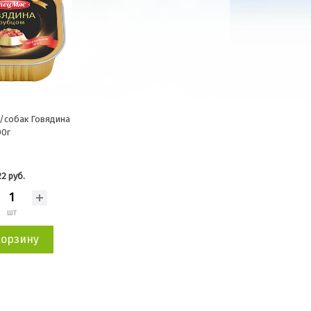
/собак Говядина
00г
2 руб.
шт
корзину