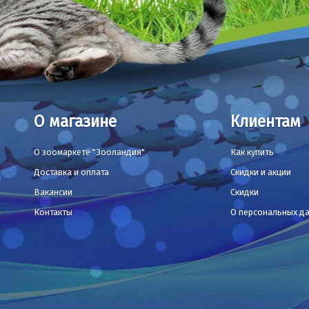
О магазине
Клиентам
О зоомаркете "Зооландия"
Как купить
Доставка и оплата
Скидки и акции
Вакансии
Скидки
Контакты
О персональных д