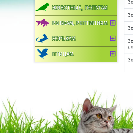
З
ЖИВОТНЫЕ, ПОПУГАИ
З
РЫБКАМ, РЕПТИЛИЯМ
Зо
ХОРЬКАМ
Зо
д
ПТИЦАМ
Зо