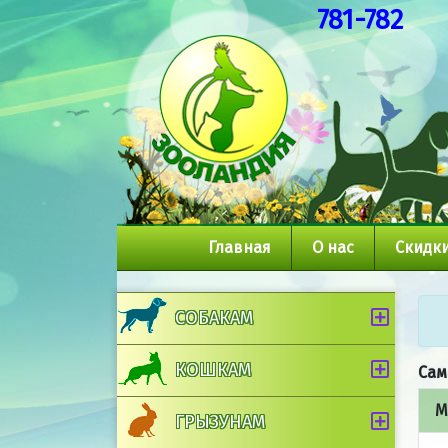
781-782
Главная
О нас
Скидки
СОБАКАМ
КОШКАМ
Сам
М
ГРЫЗУНАМ