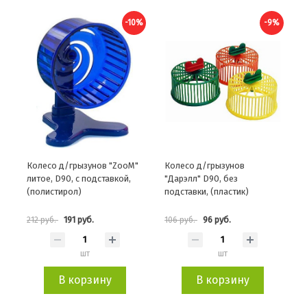
-10%
-9%
Колесо д/грызунов "ZooM"
Колесо д/грызунов
литое, D90, с подставкой,
"Дарэлл" D90, без
(полистирол)
подставки, (пластик)
191 руб.
96 руб.
212 руб.
106 руб.
шт
шт
В корзину
В корзину