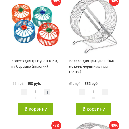
-10%
-10%
Колесо для грызунов D150,
Колесо для грызунов d140
на барашке (пластик)
металл/черный металл
(сетка)
150 руб.
553 руб.
166 руб.
614 руб.
шт
шт
В корзину
В корзину
-9%
-10%