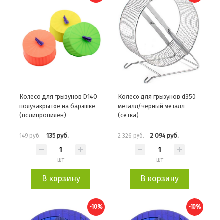
Колесо для грызунов D140
Колесо для грызунов d350
полузакрытое на барашке
металл/черный металл
(полипропилен)
(сетка)
135 руб.
2 094 руб.
149 руб.
2 326 руб.
шт
шт
В корзину
В корзину
-10%
-10%