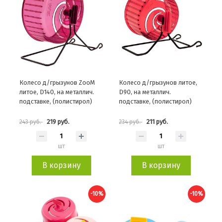
Колесо д/грызунов ZooM
Колесо д/грызунов литое,
литое, D140, на металлич.
D90, на металлич.
подставке, (полистирол)
подставке, (полистирол)
219 руб.
211 руб.
243 руб.
234 руб.
шт
шт
В корзину
В корзину
-10%
-10%