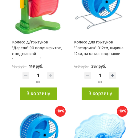
Колесо д/грызунов
Колесо для грызунов
"Дарелл" 90 полузакрытое,
"Звездочка" D12см, ширина
с подставкой
12см, на метал. подставке
(полипропилен)
149 руб.
387 руб.
165 руб.
430 руб.
шт
шт
В корзину
В корзину
-10%
-10%