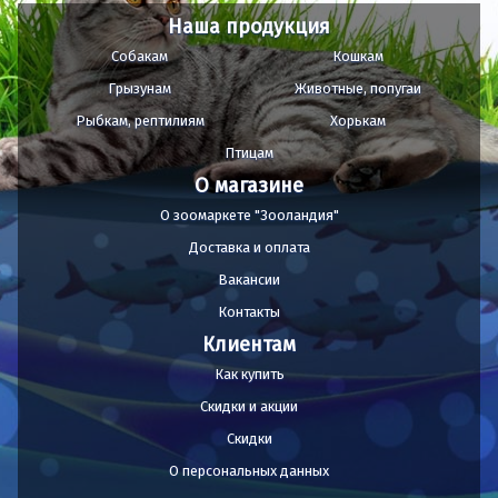
Наша продукция
Собакам
Кошкам
Грызунам
Животные, попугаи
Рыбкам, рептилиям
Хорькам
Птицам
О магазине
О зоомаркете "Зооландия"
Доставка и оплата
Вакансии
Контакты
Клиентам
Как купить
Скидки и акции
Скидки
О персональных данных