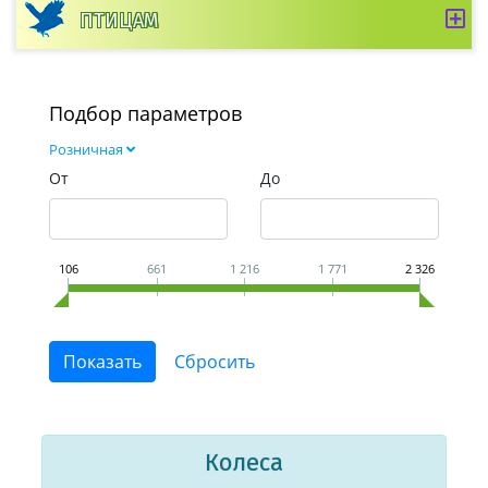
ПТИЦАМ
Подбор параметров
Розничная
От
До
106
661
1 216
1 771
2 326
Колеса