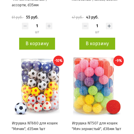
ассорти, d35мм
55 руб.
43 руб.
61 руб.
47 руб.
шт
шт
В корзину
В корзину
-10%
-9%
Игрушка NT680 для кошек
Игрушка NT507 для кошек
"Мячик", d35мм 1шт
"Мяч зернистый", d38мм 1шт