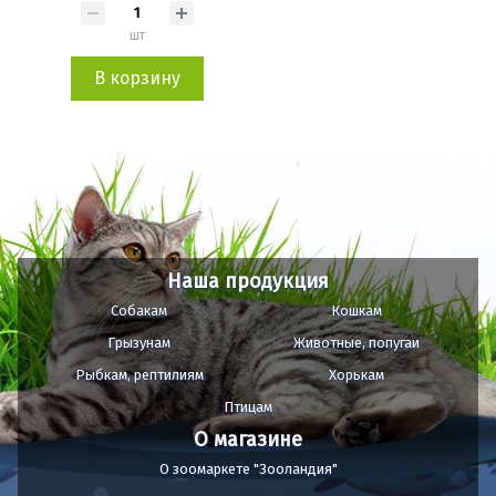
шт
В корзину
Наша продукция
Собакам
Кошкам
Грызунам
Животные, попугаи
Рыбкам, рептилиям
Хорькам
Птицам
О магазине
О зоомаркете "Зооландия"