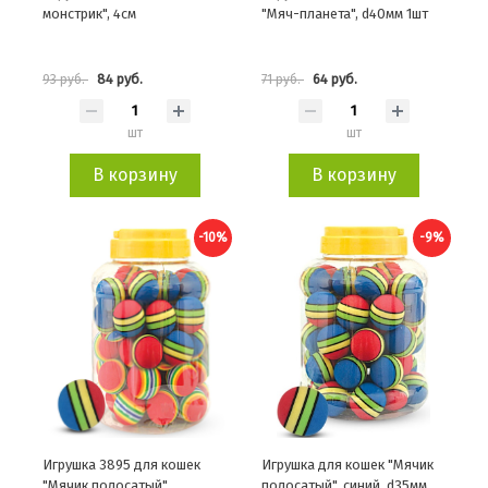
монстрик", 4см
"Мяч-планета", d40мм 1шт
84 руб.
64 руб.
93 руб.
71 руб.
шт
шт
В корзину
В корзину
-10%
-9%
Игрушка 3895 для кошек
Игрушка для кошек "Мячик
"Мячик полосатый",
полосатый", синий, d35мм