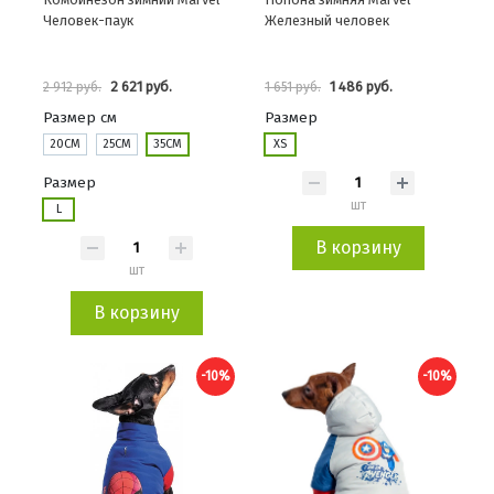
Человек-паук
Железный человек
2 621 руб.
1 486 руб.
2 912 руб.
1 651 руб.
Размер см
Размер
20СМ
25СМ
35СМ
XS
Размер
шт
L
В корзину
шт
В корзину
-10%
-10%