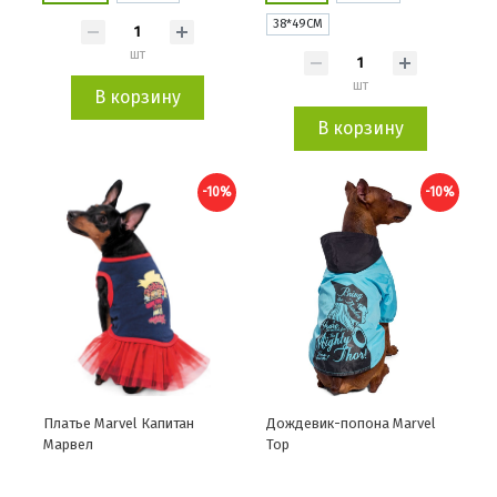
38*49СМ
шт
шт
В корзину
В корзину
-10%
-10%
Платье Marvel Капитан
Дождевик-попона Marvel
Марвел
Тор