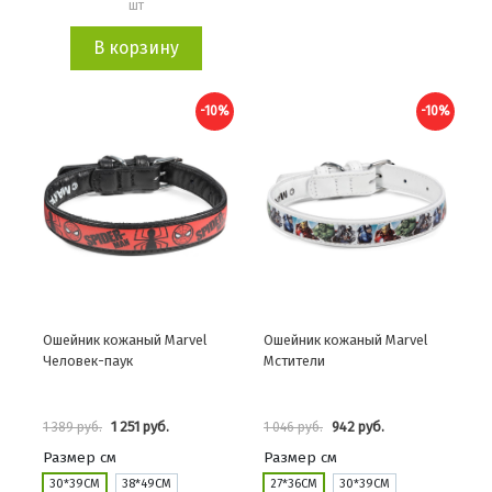
шт
В корзину
-10%
-10%
Ошейник кожаный Marvel
Ошейник кожаный Marvel
Человек-паук
Мстители
1 251 руб.
942 руб.
1 389 руб.
1 046 руб.
Размер см
Размер см
30*39СМ
38*49СМ
27*36СМ
30*39СМ