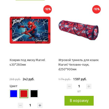
-10%
-10%
Коврик под миску Marvel
Игровой туннель для кошек
430*280мм
Marvel Человек-паук,
d250*900мм
242 руб.
1 597 руб.
268 руб.
1 774 руб.
Цвет
шт
В корзину