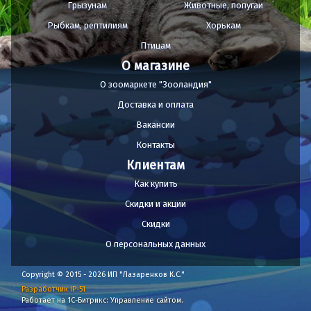
Грызунам
Животные, попугаи
Рыбкам, рептилиям
Хорькам
Птицам
О магазине
О зоомаркете "Зооландия"
Доставка и оплата
Вакансии
Контакты
Клиентам
Как купить
Скидки и акции
Скидки
О персональных данных
Copyright © 2015 - 2026 ИП "Лазаренков К.С."
Разработчик IP-51
Работает на 1С-Битрикс: Управление сайтом.