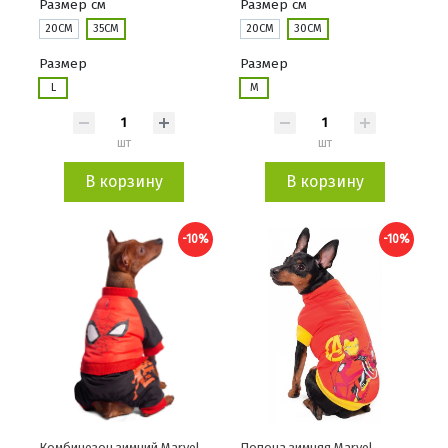
Размер см
Размер см
20СМ
35СМ
20СМ
30СМ
Размер
Размер
L
M
шт
шт
В корзину
В корзину
-10%
-10%
Комбинезон зимний Marvel
Попона зимняя Marvel