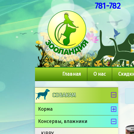
781-782
Главная
О нас
Скидки
СОБАКАМ
Корма
Консервы, влажники
KIPPY