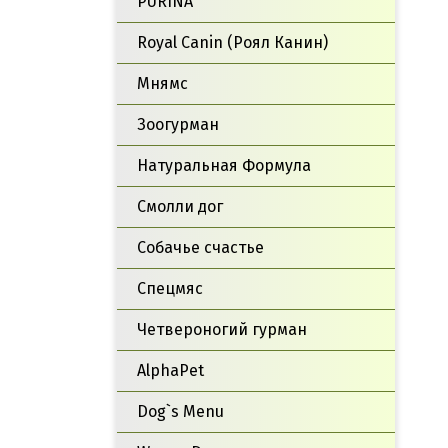
PURINA
Royal Canin (Роял Канин)
Мнямс
Зоогурман
Натуральная Формула
Смолли дог
Собачье счастье
Спецмяс
Четвероногий гурман
AlphaPet
Dog`s Menu