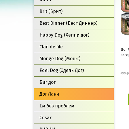
Brit (Брит)
Best Dinner (Бест Диннер)
Happy Dog (Хеппи дог)
Clan de file
Дог 
ассо
Monge Dog (Монж)
Edel Dog (Эдель Дог)
199 
Биг дог
Дог Ланч
Ем без проблем
Cesar