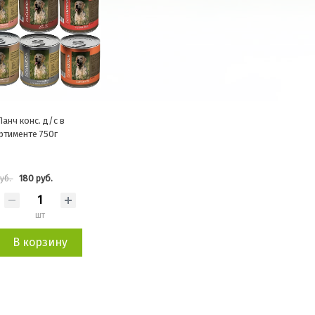
Ланч конс. д/с в
ртименте 750г
180 руб.
руб.
шт
В корзину