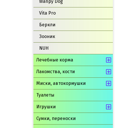
Wanpy Dog
Vita Pro
Беркли
Зооник
NUH
Лечебные корма
Лакомства, кости
Миски, автокормушки
Туалеты
Игрушки
Сумки, переноски