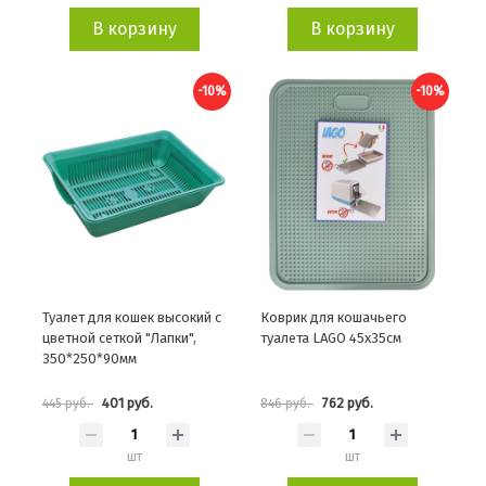
В корзину
В корзину
-10%
-10%
Туалет для кошек высокий с
Коврик для кошачьего
цветной сеткой "Лапки",
туалета LAGO 45x35см
350*250*90мм
401 руб.
762 руб.
445 руб.
846 руб.
шт
шт