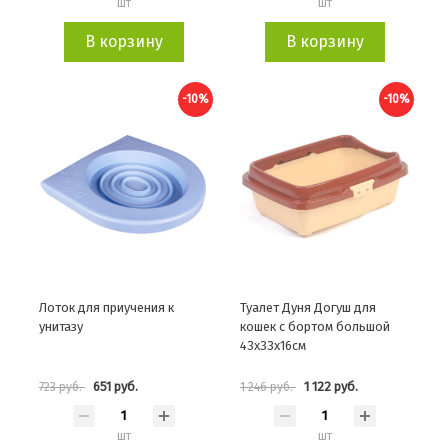
шт
шт
В корзину
В корзину
-10%
-10%
Лоток для приучения к
Туалет Дуня Догуш для
унитазу
кошек с бортом большой
43х33х16см
651 руб.
1 122 руб.
723 руб.
1 246 руб.
шт
шт