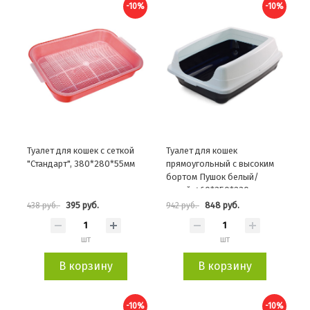
-10%
-10%
Туалет для кошек с сеткой
Туалет для кошек
"Стандарт", 380*280*55мм
прямоугольный с высоким
бортом Пушок белый/
серый, 460*350*230мм
395 руб.
848 руб.
438 руб.
942 руб.
шт
шт
В корзину
В корзину
-10%
-10%