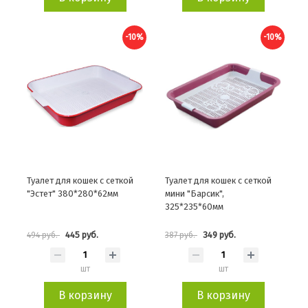
-10%
-10%
Туалет для кошек с сеткой
Туалет для кошек c сеткой
"Эстет" 380*280*62мм
мини "Барсик",
325*235*60мм
445 руб.
349 руб.
494 руб.
387 руб.
шт
шт
В корзину
В корзину