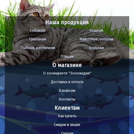
Наша продукция
Собакам
Кошкам
Грызунам
Животные, попугаи
Рыбкам, рептилиям
Хорькам
Птицам
О магазине
О зоомаркете "Зооландия"
Доставка и оплата
Вакансии
Контакты
Клиентам
Как купить
Скидки и акции
Скидки