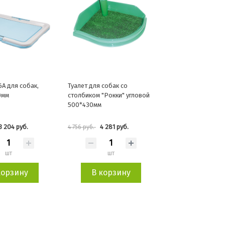
6А для собак,
Туалет для собак со
0мм
столбиком "Рокки" угловой
500*430мм
3 204 руб.
4 281 руб.
4 756 руб.
шт
шт
корзину
В корзину