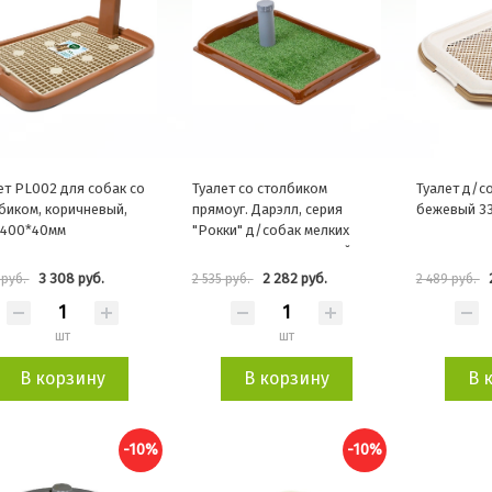
ет PL002 для собак со
Туалет со столбиком
Туалет д/с
биком, коричневый,
прямоуг. Дарэлл, серия
бежевый 3
*400*40мм
"Рокки" д/собак мелких
пород с искусств.травой
55*40см
3 308 руб.
2 282 руб.
 руб.
2 535 руб.
2 489 руб.
шт
шт
В корзину
В корзину
В 
-10%
-10%