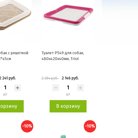
обак с решеткой
Туалет P549 для собак,
3*45см
480х420х40мм, Triol
2 241 руб.
2 146 руб.
2 384 руб.
шт
шт
корзину
В корзину
-10%
-10%