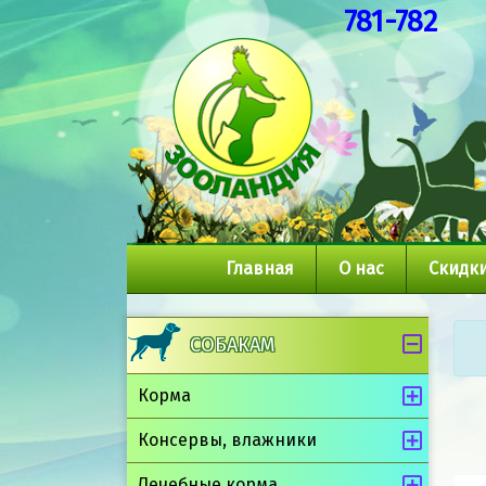
781-782
Главная
О нас
Скидки
СОБАКАМ
Корма
Консервы, влажники
Лечебные корма