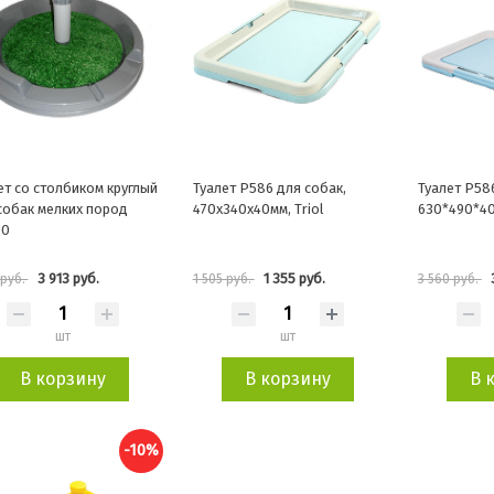
ет со столбиком круглый
Туалет P586 для собак,
Туалет P58
собак мелких пород
470х340х40мм, Triol
630*490*4
00
3 913 руб.
1 355 руб.
 руб.
1 505 руб.
3 560 руб.
шт
шт
В корзину
В корзину
В 
-10%