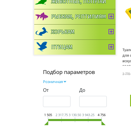
ЖИВОТНЫЕ, ПОПУГАИ
РЫБКАМ, РЕПТИЛИЯМ
ХОРЬКАМ
ПТИЦАМ
Туал
для 
иску
550*
Подбор параметров
3 770
Розничная
От
До
1 505
2 317.75
3 130.50
3 943.25
4 756