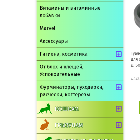
Витамины и витаминные
добавки
Marvel
Аксессуары
Гигиена, косметика
Туал
для 
Д-5
От блох и клещей,
Успокоительные
4 347
Фурминаторы, пуходерки,
расчески, когтерезы
КОШКАМ
ГРЫЗУНАМ