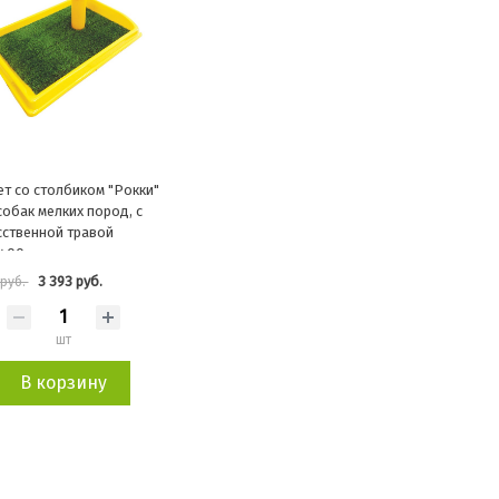
ет со столбиком "Рокки"
собак мелких пород, с
сственной травой
400
3 393 руб.
 руб.
шт
В корзину