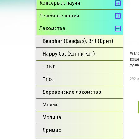
Консервы, паучи
Лечебные корма
Лакомства
Beaphar (Беафар), Brit (Брит)
Wanp
Happy Cat (Хэппи Кэт)
коше
тунц
TitBit
Triol
292 
Деревенские лакомства
Мнямс
Молина
Дримис