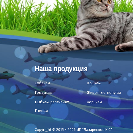
Наша продукция
Собакам
Кошкам
Грызунам
Животные, попугаи
Рыбкам, рептилиям
Хорькам
Птицам
Copyright © 2015 - 2026 ИП "Лазаренков К.С."