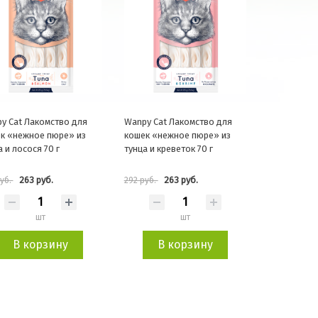
y Cat Лакомство для
Wanpy Cat Лакомство для
к «нежное пюре» из
кошек «нежное пюре» из
а и лосося 70 г
тунца и креветок 70 г
263 руб.
263 руб.
руб.
292 руб.
шт
шт
В корзину
В корзину