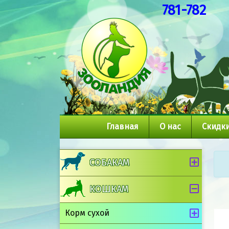
781-782
Главная
О нас
Скидки
СОБАКАМ
КОШКАМ
Корм сухой