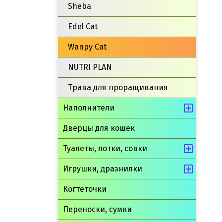
Sheba
Edel Cat
Wanpy Cat
NUTRI PLAN
Трава для проращивания
Наполнители
Дверцы для кошек
Туалеты, лотки, совки
Игрушки, дразнилки
Когтеточки
Переноски, сумки