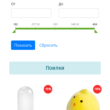
От
До
182
237.50
293
348.50
404
Поилки
-10%
-10%