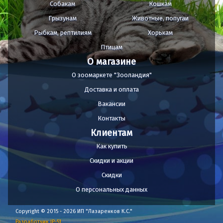
Собакам
Кошкам
Грызунам
Животные, попугаи
Рыбкам, рептилиям
Хорькам
Птицам
О магазине
О зоомаркете "Зооландия"
Доставка и оплата
Вакансии
Контакты
Клиентам
Как купить
Скидки и акции
Скидки
О персональных данных
Copyright © 2015 - 2026 ИП "Лазаренков К.С."
Разработчик IP-51