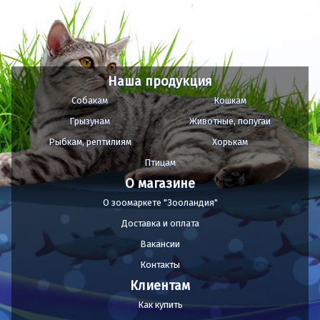
Наша продукция
Собакам
Кошкам
Грызунам
Животные, попугаи
Рыбкам, рептилиям
Хорькам
Птицам
О магазине
О зоомаркете "Зооландия"
Доставка и оплата
Вакансии
Контакты
Клиентам
Как купить