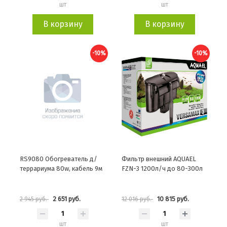
шт
шт
В корзину
В корзину
-10%
-10%
RS9080 Обогреватель д/
Фильтр внешний AQUAEL
террариума 80w, кабель 9м
FZN-3 1200л/ч до 80-300л
2 651 руб.
10 815 руб.
2 945 руб.
12 016 руб.
шт
шт