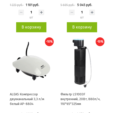
1 101 руб.
5 045 руб.
1 223 руб.
5 605 руб.
шт
шт
В корзину
В корзину
-10%
-10%
ALEAS Компрессор
Фильтр LS1003F
двухканальный 3,3 л/м
внутренний, 20Вт, 880л/ч,
белый AP-8804
110*65*325мм