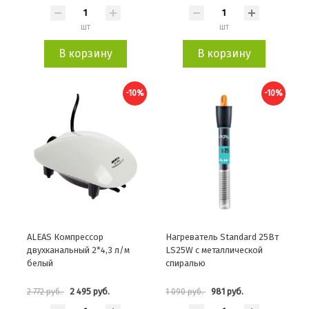
шт
шт
В корзину
В корзину
-10%
-10%
ALEAS Компрессор
Нагреватель Standard 25Вт
двухканальный 2*4,3 л/м
LS25W с металлической
белый
спиралью
2 495 руб.
981 руб.
2 772 руб.
1 090 руб.