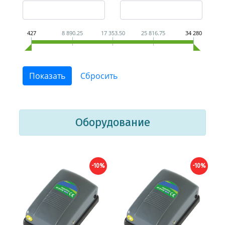
427
8 890.25
17 353.50
25 816.75
34 280
Оборудование
-10%
-10%