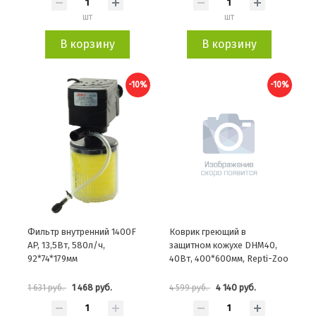
шт
шт
В корзину
В корзину
-10%
-10%
Фильтр внутренний 1400F
Коврик греющий в
AP, 13,5Вт, 580л/ч,
защитном кожухе DHM40,
92*74*179мм
40Вт, 400*600мм, Repti-Zoo
1 468 руб.
4 140 руб.
1 631 руб.
4 599 руб.