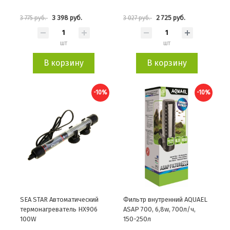
3 398 руб.
2 725 руб.
3 775 руб.
3 027 руб.
шт
шт
В корзину
В корзину
-10%
-10%
SEA STAR Автоматический
Фильтр внутренний AQUAEL
термонагреватель HX906
ASAP 700, 6,8w, 700л/ч,
100W
150-250л