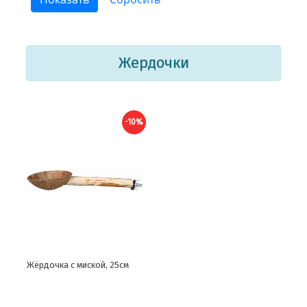
Жердочки
-10%
Жёрдочка с миской, 25см