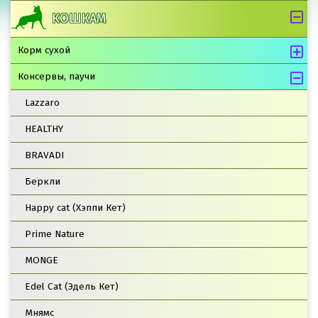
КОШКАМ
Корм сухой
Консервы, паучи
Lazzaro
HEALTHY
BRAVADI
Беркли
Happy cat (Хэппи Кет)
Prime Nature
MONGE
Edel Cat (Эдель Кет)
Мнямс