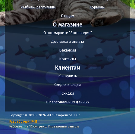
Рыбкам, рептилиям
Хорькам
Птицам
О магазине
О зоомаркете "Зооландия"
Доставка и оплата
Вакансии
Контакты
Клиентам
Как купить
Скидки и акции
Скидки
О персональных данных
Copyright © 2015 - 2026 ИП "Лазаренков К.С."
Разработчик IP-51
Работает на 1С-Битрикс: Управление сайтом.