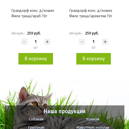
Грандорф конс. д/кошек
Грандорф конс. д/кошек
Филе тунца/краб 70г
Филе тунца/креветки 70г
259 руб.
259 руб.
287 руб.
287 руб.
шт
шт
В корзину
В корзину
Наша продукция
Собакам
Кошкам
Грызунам
Животные, попугаи