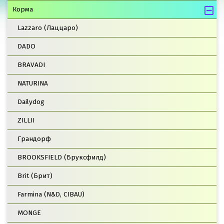
Корма
Lazzaro (Лаццаро)
DADO
BRAVADI
NATURINA
Dailydog
ZILLII
Грандорф
BROOKSFIELD (Бруксфилд)
Brit (Брит)
Farmina (N&D, CIBAU)
MONGE