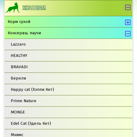
КОШКАМ
Корм сухой
Консервы, паучи
Lazzaro
HEALTHY
BRAVADI
Беркли
Happy cat (Хэппи Кет)
Prime Nature
MONGE
Edel Cat (Эдель Кет)
Мнямс