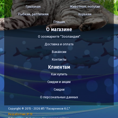
Грызунам
Животные, попугаи
Рыбкам, рептилиям
Хорькам
Птицам
О магазине
О зоомаркете "Зооландия"
Доставка и оплата
Вакансии
Контакты
Клиентам
Как купить
Скидки и акции
Скидки
О персональных данных
Copyright © 2015 - 2026 ИП "Лазаренков К.С."
Разработчик IP-51