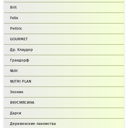
Brit
Felix
Pettric
GOURMET
Др. Клаудер
Грандорф
NUH
NUTRI PLAN
Зооник
ВКУСМЯСИНА
Дарси
Деревенские лакомства