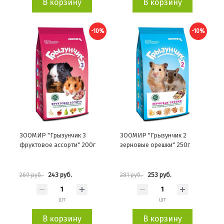
В корзину
В корзину
-10%
-10%
ЗООМИР "Грызунчик 3
ЗООМИР "Грызунчик 2
фруктовое ассорти" 200г
зерновые орешки" 250г
243 руб.
253 руб.
269 руб.
281 руб.
шт
шт
В корзину
В корзину