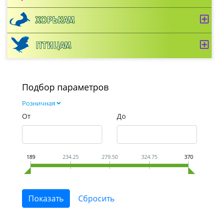
ХОРЬКАМ
ПТИЦАМ
Подбор параметров
Розничная
От
До
189
234.25
279.50
324.75
370