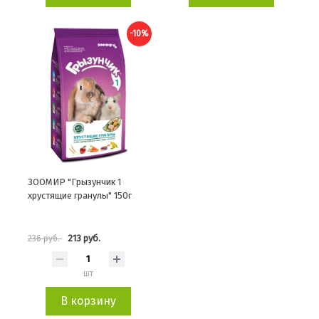
-10%
ЗООМИР "Грызунчик 1
хрустящие гранулы" 150г
213 руб.
236 руб.
шт
В корзину