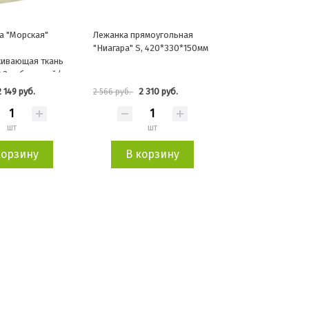
а "Морская"
Лежанка прямоугольная
"Ниагара" S, 420*330*150мм
кивающая ткань
43см бежевый/
2 149 руб.
2 310 руб.
2 566 руб.
шт
шт
корзину
В корзину