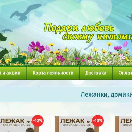
 и акции
Карта лояльности
Доставка
Оплат
Лежанки, домик
-10%
-10%