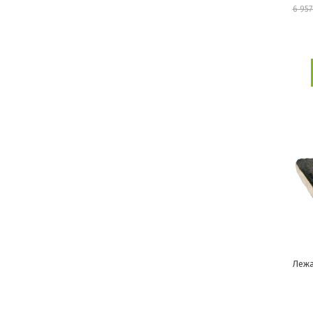
6 957
Лежа