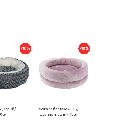
-10%
-10%
e, серый/
Лежак с бортиком Lilly,
50см
круглый, ягодный 45см