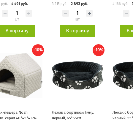
4 491 руб.
2 893 руб.
 руб.
3 215 руб.
4 166 руб.
шт
шт
В корзину
В корзину
В 
-10%
-10%
к-пещера Noah,
Лежак с бортиком Jiммy,
Лежак с бор
ло-серая 40*45*43см
черный, 65*55см
черный, 55