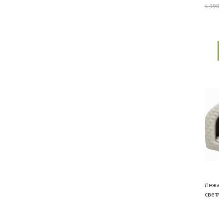
4 990
Лежа
свет