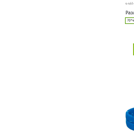
4 461
Раз
70*