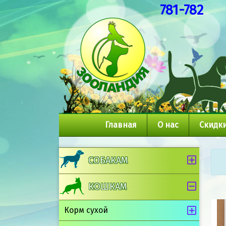
781-782
Главная
О нас
Скидки
СОБАКАМ
КОШКАМ
Корм сухой