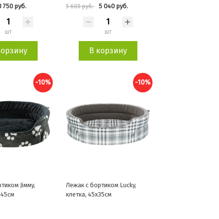
3 750 руб.
5 040 руб.
5 600 руб.
шт
шт
корзину
В корзину
-10%
-10%
тиком Jiммy,
Лежак с бортиком Lucky,
*45см
клетка, 45х35см