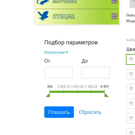
ХОРЬКАМ
Лежа
ПТИЦАМ
Моде
1 371
Подбор параметров
Цве
Розничная
От
До
354
2 004.75
3 655.50
5 306.25
6 957