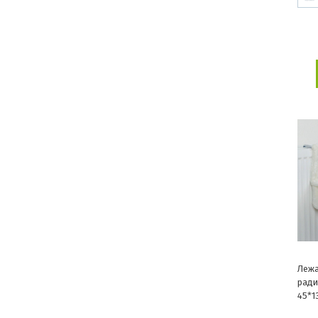
Лежа
ради
45*1