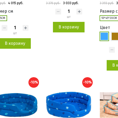
4 015 руб.
3 033 руб.
3
 руб.
3 370 руб.
3 393 руб.
мер см
Размер 
шт
45СМ
55*45*20СМ
В корзину
Цвет
шт
В корзину
В 
-10%
-10%