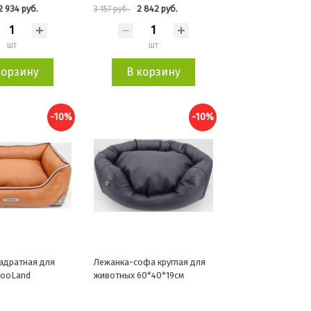
2 934 руб.
2 842 руб.
3 157 руб.
шт
шт
корзину
В корзину
-10%
-10%
адратная для
Лежанка-софа круглая для
ZooLand
животных 60*40*19см