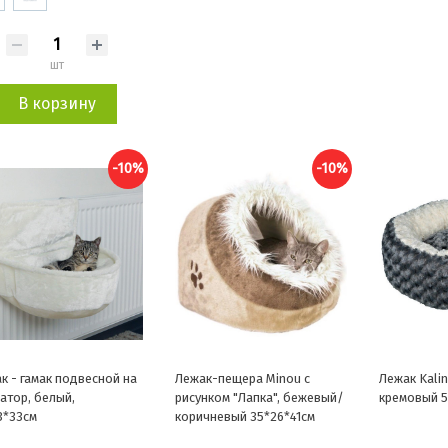
шт
В корзину
-10%
-10%
к - гамак подвесной на
Лежак-пещера Minou с
Лежак Kalin
атор, белый,
рисунком "Лапка", бежевый/
кремовый 
3*33см
коричневый 35*26*41см