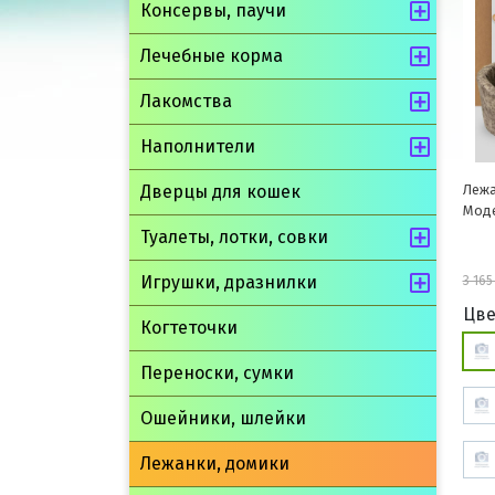
Консервы, паучи
Лечебные корма
Лакомства
Наполнители
Лежа
Дверцы для кошек
Моде
Туалеты, лотки, совки
Игрушки, дразнилки
3 165
Цве
Когтеточки
Переноски, сумки
Ошейники, шлейки
Лежанки, домики