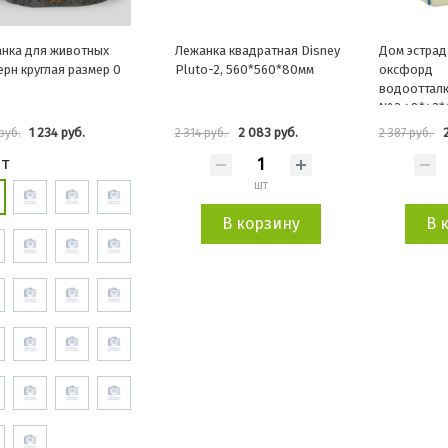
нка для животных
Лежанка квадратная Disney
Дом эстрад
рн круглая размер 0
Pluto-2, 560*560*80мм
оксфорд
водооттал
№3 48*43*
синий
1 234 руб.
2 083 руб.
 руб.
2 314 руб.
2 387 руб.
т
шт
В корзину
В 