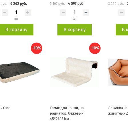
6 262 руб.
4 597 руб.
 руб.
5 107 руб.
3 260 руб.
шт
шт
В корзину
В корзину
В 
-10%
-10%
к Gino
Гамак для кошки, на
Лежанка кв
радиатор, бежевый
животных 
45*26*31см