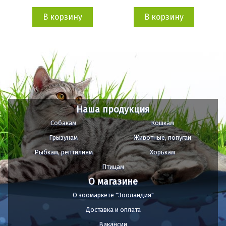
В корзину
В корзину
Наша продукция
Собакам
Кошкам
Грызунам
Животные, попугаи
Рыбкам, рептилиям
Хорькам
Птицам
О магазине
О зоомаркете "Зооландия"
Доставка и оплата
Вакансии