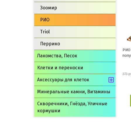
Зоомир
РИО
Triol
Перрико
РИО 
Лакомства, Песок
попу
Клетки и переноски
373 р
Аксессуары для клеток
Минеральные камни, Витамины
Скворечники, Гнёзда, Уличные
кормушки