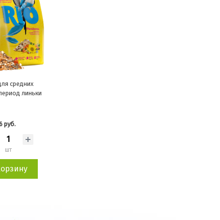
ля средних
 период линьки
6 руб.
шт
корзину