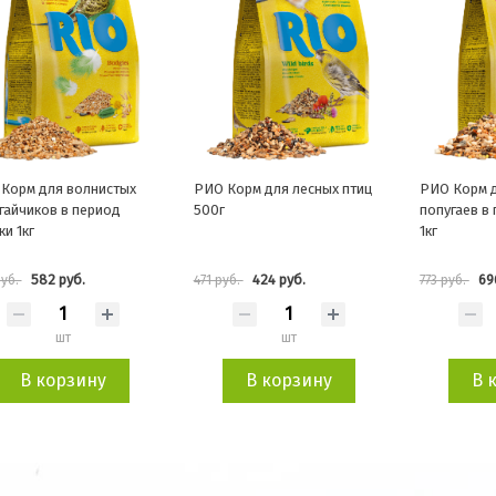
Корм для волнистых
РИО Корм для лесных птиц
РИО Корм д
гайчиков в период
500г
попугаев в
ки 1кг
1кг
582 руб.
424 руб.
69
руб.
471 руб.
773 руб.
шт
шт
В корзину
В корзину
В 