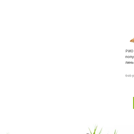
РИО 
попу
линь
646 