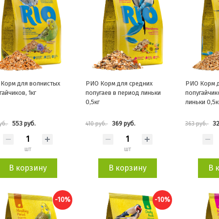
Корм для волнистых
РИО Корм для средних
РИО Корм д
гайчиков, 1кг
попугаев в период линьки
попугайчик
0,5кг
линьки 0,5к
553 руб.
369 руб.
32
уб.
410 руб.
363 руб.
шт
шт
В корзину
В корзину
В 
-10%
-10%