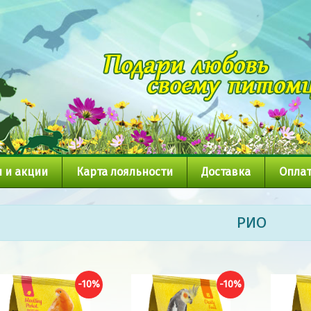
 и акции
Карта лояльности
Доставка
Оплат
РИО
-10%
-10%