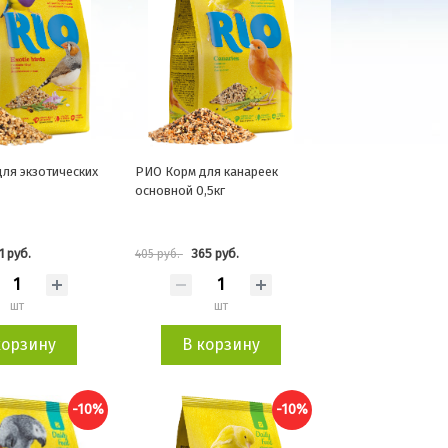
ля экзотических
РИО Корм для канареек
основной 0,5кг
1 руб.
365 руб.
405 руб.
шт
шт
корзину
В корзину
-10%
-10%