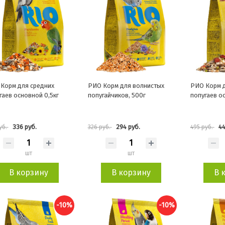
Корм для средних
РИО Корм для волнистых
РИО Корм д
гаев основной 0,5кг
попугайчиков, 500г
попугаев о
336 руб.
294 руб.
44
уб.
326 руб.
495 руб.
шт
шт
В корзину
В корзину
В 
-10%
-10%