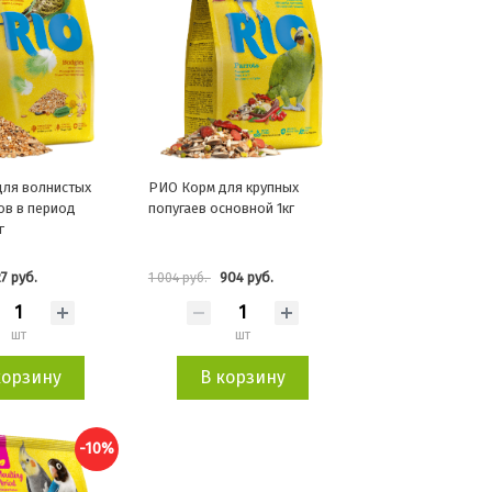
ля волнистых
РИО Корм для крупных
ов в период
попугаев основной 1кг
г
7 руб.
904 руб.
1 004 руб.
шт
шт
корзину
В корзину
-10%