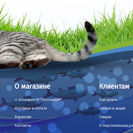
О магазине
Клиентам
О зоомаркете "Зооландия"
Как купить
Доставка и оплата
Скидки и акции
Вакансии
Скидки
Контакты
О персональных д