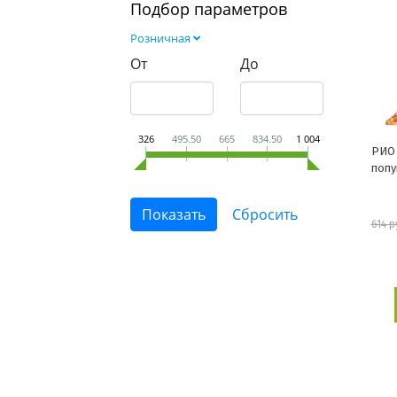
Подбор параметров
Розничная
От
До
326
495.50
665
834.50
1 004
РИО 
попу
614 р