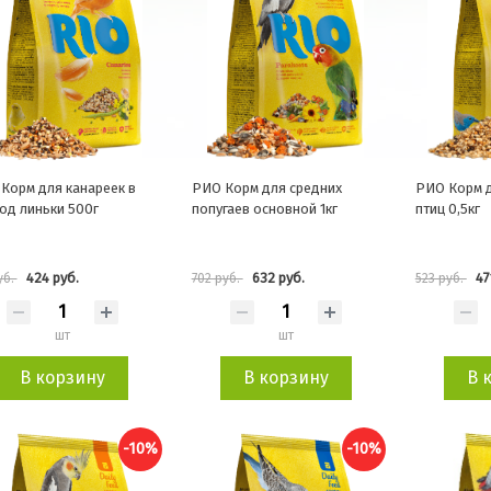
Корм для канареек в
РИО Корм для средних
РИО Корм д
од линьки 500г
попугаев основной 1кг
птиц 0,5кг
424 руб.
632 руб.
47
уб.
702 руб.
523 руб.
шт
шт
В корзину
В корзину
В 
-10%
-10%