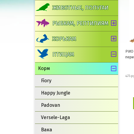
ЖИВОТНЫЕ, ПОПУГАИ
РЫБКАМ, РЕПТИЛИЯМ
ХОРЬКАМ
РИО 
ПТИЦАМ
пери
Корм
471 р
Fiory
Happy Jungle
Padovan
Versele-Laga
Вака