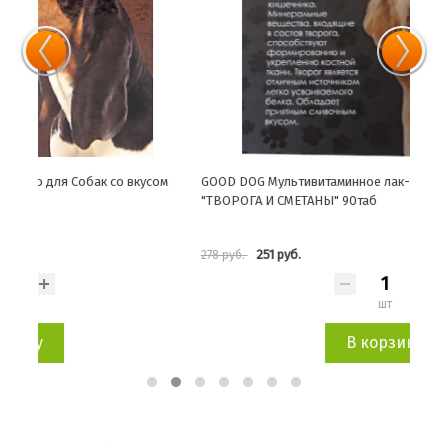
м
GOOD DOG Мультивитаминное лак-во для Собак со вкусом
GOOD
"ТВОРОГА И СМЕТАНЫ" 90таб
ИММУ
251 руб.
278 руб.
278 
шт
В корзину