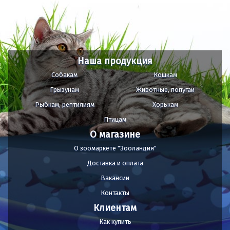
Наша продукция
Собакам
Кошкам
Грызунам
Животные, попугаи
Рыбкам, рептилиям
Хорькам
Птицам
О магазине
О зоомаркете "Зооландия"
Доставка и оплата
Вакансии
Контакты
Клиентам
Как купить