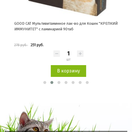
ВЬЕ
GOOD CAT Мультивитаминное лак-во для Кошек "КРЕПКИЙ
GOOD
ИММУНИТЕТ" с ламинарией 90таб
"ТВ
251 руб.
278 руб.
278 
шт
В корзину