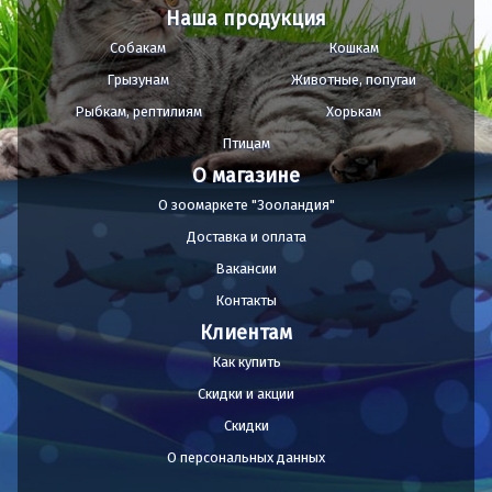
Наша продукция
Собакам
Кошкам
Грызунам
Животные, попугаи
Рыбкам, рептилиям
Хорькам
Птицам
О магазине
О зоомаркете "Зооландия"
Доставка и оплата
Вакансии
Контакты
Клиентам
Как купить
Скидки и акции
Скидки
О персональных данных