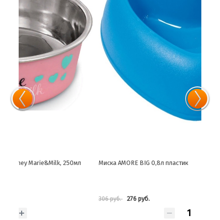
л
Миска AMORE BIG 0,8л пластик
Миск
276 руб.
306 руб.
825 