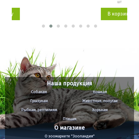
шт
В корзину
Наша продукция
Собакам
Кошкам
Грызунам
Животные, попугаи
Рыбкам, рептилиям
Хорькам
Птицам
О магазине
О зоомаркете "Зооландия"