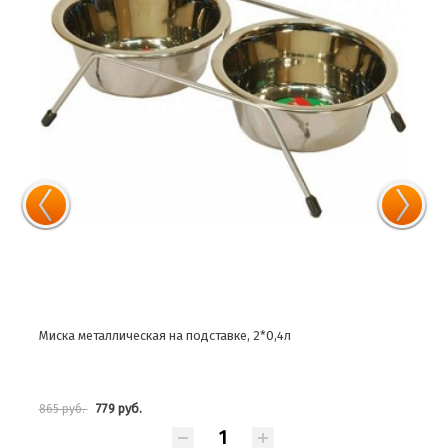
Миска металлическая на подставке, 2*0,4л
Миск
779 руб.
865 руб.
352 