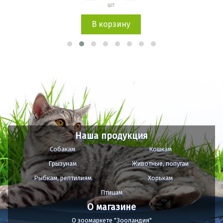
шт
В корзину
Наша продукция
Собакам
Кошкам
Грызунам
Животные, попугаи
Рыбкам, рептилиям
Хорькам
Птицам
О магазине
О зоомаркете "Зооландия"