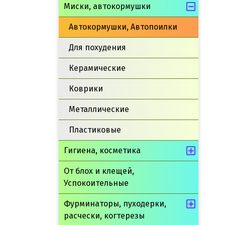
Миски, автокормушки
Автокормушки, Автопоилки
Для похудения
Керамические
Коврики
Металлические
Пластиковые
Гигиена, косметика
От блох и клещей,
Успокоительные
Фурминаторы, пуходерки,
расчески, когтерезы