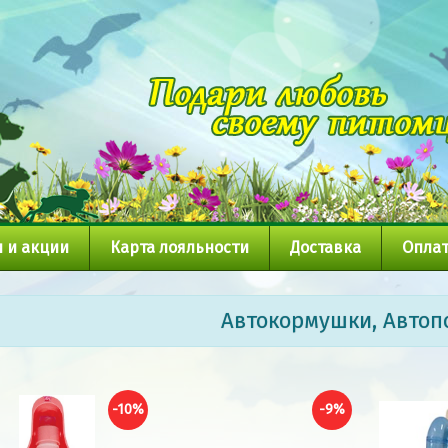
 и акции
Карта лояльности
Доставка
Оплат
Автокормушки, Автоп
-10%
-9%