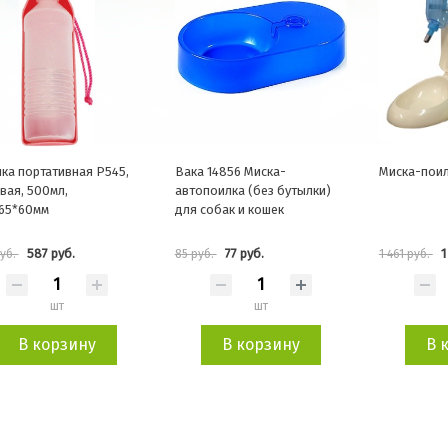
ка портативная P545,
Вака 14856 Миска-
Миска-поил
вая, 500мл,
автопоилка (без бутылки)
65*60мм
для собак и кошек
587 руб.
77 руб.
1
руб.
85 руб.
1 461 руб.
шт
шт
В корзину
В корзину
В 