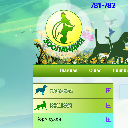
781-782
Главная
О нас
Скидки
СОБАКАМ
КОШКАМ
Корм сухой