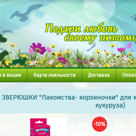
 и акции
Карта лояльности
Доставка
Оплат
ЗВЕРЮШКИ "Лакомства- корзиночки" для к
кукуруза)
-10%