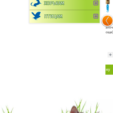
ХОРЬКАМ
ПТИЦАМ
ЗВЕРЮШКИ "Две палочки" для
Звер
морских свинок (овощи)
мыше
300 руб.
333 руб.
281 р
шт
В корзину