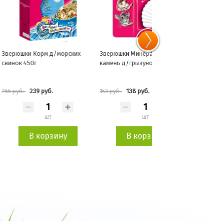
рм д/морских
Зверюшки Минеральный
ЗВЕРЮШКИ "Лакомст
камень д/грызунов
корзиночки" для морс
свинок (овощи)
руб.
138 руб.
171 руб.
153 руб.
189 руб.
шт
шт
шт
орзину
В корзину
В корзин