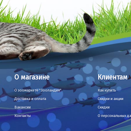
О магазине
Клиентам
О зоомаркете "Зооландия"
Как купить
Доставка и оплата
Скидки и акции
Вакансии
Скидки
Контакты
О персональных д