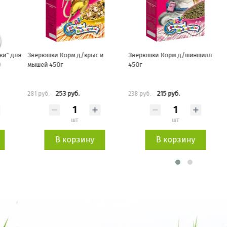
юшки Корм д/крыс и
Зверюшки Корм д/шиншилл
Зверюшки Ко
й 450г
450г
свинок 450г
253 руб.
215 руб.
239 
уб.
238 руб.
265 руб.
шт
шт
В корзину
В корзину
В к