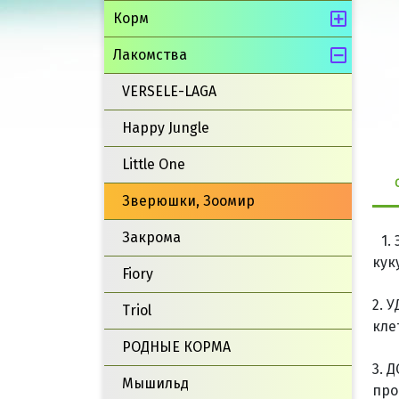
Корм
Лакомства
VERSELE-LAGA
Happy Jungle
Little One
Зверюшки, Зоомир
Закрома
1.
кук
Fiory
2. 
Triol
кле
РОДНЫЕ КОРМА
3. 
Мышильд
про