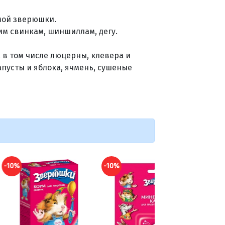
мой зверюшки.
м свинкам, шиншиллам, дегу.
 в том числе люцерны, клевера и
апусты и яблока, ячмень, сушеные
-10%
-10%