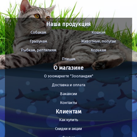
Наша продукция
Собакам
Кошкам
Грызунам
Животные, попугаи
Рыбкам, рептилиям
Хорькам
Птицам
О магазине
О зоомаркете "Зооландия"
Доставка и оплата
Вакансии
Контакты
Клиентам
Как купить
Скидки и акции