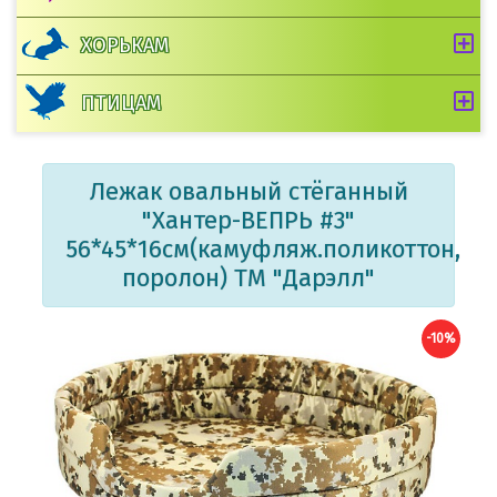
ХОРЬКАМ
ПТИЦАМ
Лежак овальный стёганный
"Хантер-ВЕПРЬ #3"
56*45*16см(камуфляж.поликоттон,
поролон) ТМ "Дарэлл"
-10%