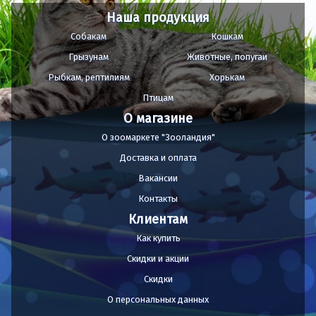
Наша продукция
Собакам
Кошкам
Грызунам
Животные, попугаи
Рыбкам, рептилиям
Хорькам
Птицам
О магазине
О зоомаркете "Зооландия"
Доставка и оплата
Вакансии
Контакты
Клиентам
Как купить
Скидки и акции
Скидки
О персональных данных