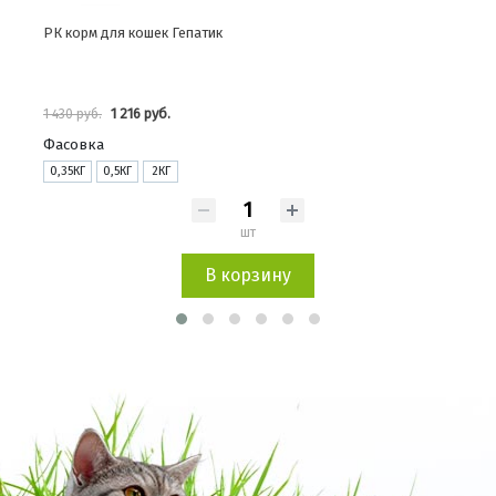
РК корм для кошек Гепатик
РК п
1 216 руб.
1 430 руб.
145 
Фасовка
0,35КГ
0,5КГ
2КГ
шт
В корзину