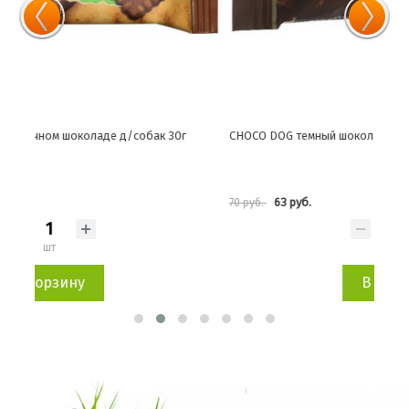
CHOCO DOG темный шоколад д/собак 15г
CHO
15г
63 руб.
70 руб.
66 р
шт
В корзину