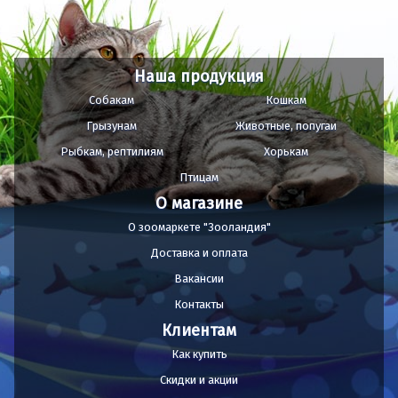
Наша продукция
Собакам
Кошкам
Грызунам
Животные, попугаи
Рыбкам, рептилиям
Хорькам
Птицам
О магазине
О зоомаркете "Зооландия"
Доставка и оплата
Вакансии
Контакты
Клиентам
Как купить
Скидки и акции