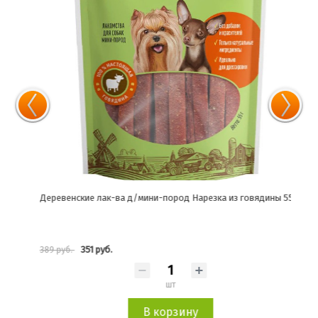
Деревенские лак-ва д/мини-пород Нарезка из говядины 55г
Дере
351 руб.
389 руб.
553 
шт
В корзину