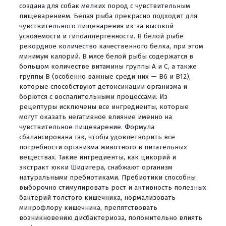
создана для собак мелких пород с чувствительным
пищеварением. Белая рыба прекрасно подходит для
чувствительного пищеварения из-за высокой
усвояемости и гипоаллергенности. В белой рыбе
рекордное количество качественного белка, при этом
минимум калорий. В мясе белой рыбы содержатся в
большом количестве витамины группы А и С, а также
группы B (особенно важные среди них — В6 и В12),
которые способствуют детоксикации организма и
борются с воспалительными процессами. Из
рецептуры исключены все ингредиенты, которые
могут оказать негативное влияние именно на
чувствительное пищеварение. Формула
сбалансирована так, чтобы удовлетворить все
потребности организма животного в питательных
веществах. Такие ингредиенты, как цикорий и
экстракт юкки Шидигера, снабжают организм
натуральными пребиотиками. Пребиотики способны
выборочно стимулировать рост и активность полезных
бактерий толстого кишечника, нормализовать
микрофлору кишечника, препятствовать
возникновению дисбактериоза, положительно влиять