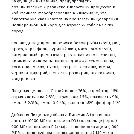
на функции кишечника, предупреждать
возникновение и развитие гнилостных процессов и
избыточного газообразования в кишечнике, что
благотворно сказывается на процессах пищеварения.
Полнорационный корм для взрослых собак мелких
пород
Состав: Дегидрированное мясо белой рыбы (28%), рис,
просо, картофель, куриный жир, мясо лосося (5%),
натуральный ароматизатор, сушеная мякоть свеклы,
витамины, минералы, пивные дрожжи, семена льна,
лососевое масло, тыква, экстракт юкки шидигера,
черника, цикорий, фенхель, розмарин, глюкозамин,
хондроитин.
Пищевая ценность: Сырой белок 26%, сырой жир 16%,
сырая клетчатка 2.6%, сырая зола 7.5%, влажность 9%,
омега-6 2.31%, омега-3 0.4%, кальций 1.5%, фосфор 1.1%.
Добавки: Пищевые добавки: Витамин А (ретинола
ацетат) 10000 МЕ/кг, витамин D3 (холекальциферол)
900 МЕ/кг, витамин Е (альфа-токоферола ацетат) 300
МЕ/кг, цинк (сульфат цинка, моногидрат) 130 мг/кг,