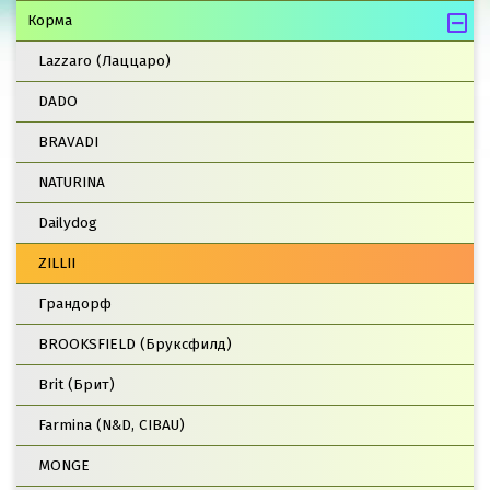
Корма
Lazzaro (Лаццаро)
DADO
BRAVADI
NATURINA
Dailydog
ZILLII
Грандорф
BROOKSFIELD (Бруксфилд)
Brit (Брит)
Farmina (N&D, CIBAU)
MONGE