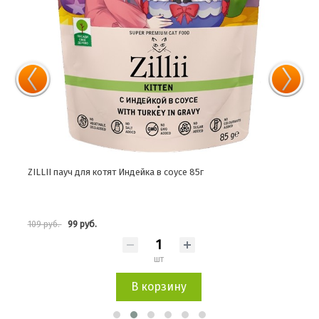
ZILLII пауч для котят Индейка в соусе 85г
ZILL
99 руб.
109 руб.
109 
шт
В корзину