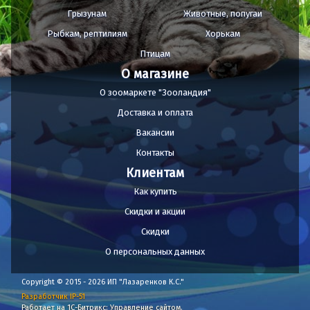
Грызунам
Животные, попугаи
Рыбкам, рептилиям
Хорькам
Птицам
О магазине
О зоомаркете "Зооландия"
Доставка и оплата
Вакансии
Контакты
Клиентам
Как купить
Скидки и акции
Скидки
О персональных данных
Copyright © 2015 - 2026 ИП "Лазаренков К.С."
Разработчик IP-51
Работает на 1С-Битрикс: Управление сайтом.