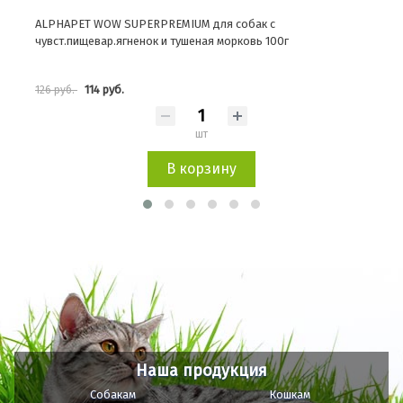
ALPHAPET SUPERPREMIUM для собак с чувст.пищеварением
кролик и яблоко100г
166 руб.
184 руб.
шт
В корзину
Наша продукция
Собакам
Кошкам