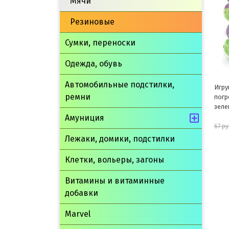
Мячи
Резиновые
Сумки, переноски
Одежда, обувь
Автомобильные подстилки,
Игру
ремни
погр
зеле
Амуниция
67 ру
Лежаки, домики, подстилки
Клетки, вольеры, загоны
Витамины и витаминные
добавки
Marvel