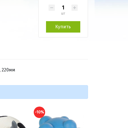
шт
Купить
, 220мм
-10%
-10%