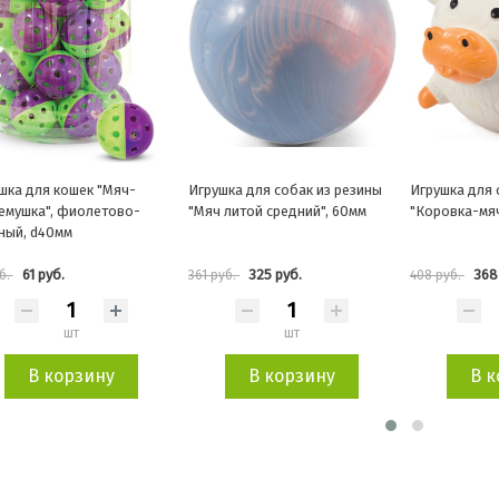
шка для кошек "Мяч-
Игрушка для собак из резины
Игрушка для 
емушка", фиолетово-
"Мяч литой средний", 60мм
"Коровка-мяч
ный, d40мм
61 руб.
325 руб.
368
б.
361 руб.
408 руб.
шт
шт
В корзину
В корзину
В 