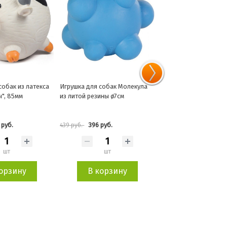
собак из латекса
Игрушка для собак Молекула
Игрушка для кошек 3 в
", 85мм
из литой резины ø7см
батарейках Дразнилка
лазерный луч, мяч дл
лакомств size:85*85
 руб.
396 руб.
1 080 руб.
439 руб.
1 200 руб.
шт
шт
шт
корзину
В корзину
В корзин