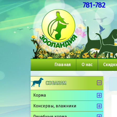
781-782
Главная
О нас
Скидки
СОБАКАМ
Корма
Консервы, влажники
Лечебные корма