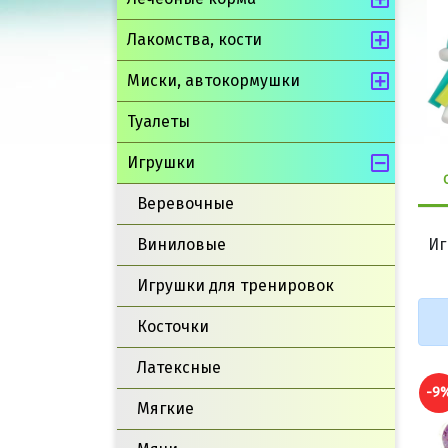
Лакомства, кости
Миски, автокормушки
Туалеты
Игрушки
Веревочные
Виниловые
Иг
Игрушки для тренировок
Косточки
Латексные
-9
Мягкие