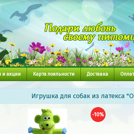
 и акции
Карта лояльности
Доставка
Оплат
Игрушка для собак из латекса "О
-10%