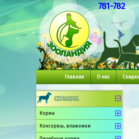
781-782
Главная
О нас
Скидки
СОБАКАМ
Корма
Консервы, влажники
Лечебные корма