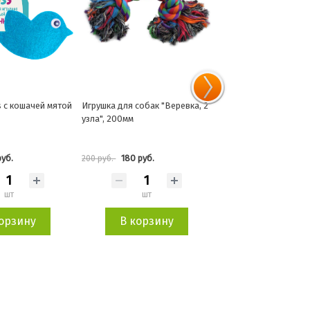
собак "Веревка, 2
Игрушка для собак из
Игрушка для собак Di
термопластичной резины
Sulley "Летающий дис
"Кость с ручкой", 115/220мм
веревке", 190 мм
 руб.
886 руб.
479 руб.
984 руб.
532 руб.
шт
шт
шт
орзину
В корзину
В корзин