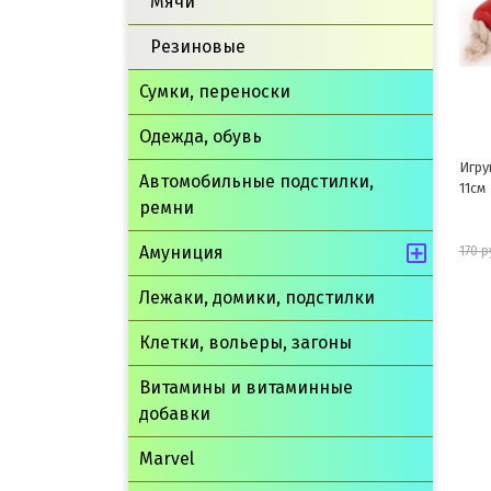
Мячи
Резиновые
Сумки, переноски
Одежда, обувь
Игрушка для собак "Сосиска"
Игру
Автомобильные подстилки,
11см
11,5с
ремни
Амуниция
153 руб.
170 руб.
325 р
Лежаки, домики, подстилки
шт
Клетки, вольеры, загоны
В корзину
Витамины и витаминные
добавки
Marvel