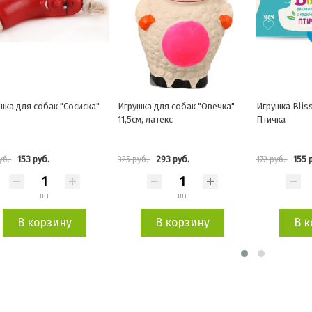
шка для собак "Овечка"
Игрушка Bliss с кошачей мятой
Игрушка для 
м, латекс
Птичка
узла", 200мм
293 руб.
155 руб.
180
уб.
172 руб.
200 руб.
шт
шт
В корзину
В корзину
В к