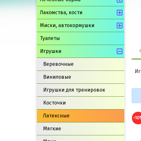
Лакомства, кости
Миски, автокормушки
Туалеты
Игрушки
Веревочные
Иг
Виниловые
Игрушки для тренировок
Косточки
Латексные
-10%
-10
Мягкие