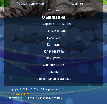
Рыбкам, рептилиям
Хорькам
Птицам
О магазине
О зоомаркете "Зооландия"
Доставка и оплата
Вакансии
Контакты
Клиентам
Как купить
Скидки и акции
Скидки
О персональных данных
Copyright © 2015 - 2026 ИП "Лазаренков К.С."
Разработчик IP-51
Работает на 1С-Битрикс: Управление сайтом.