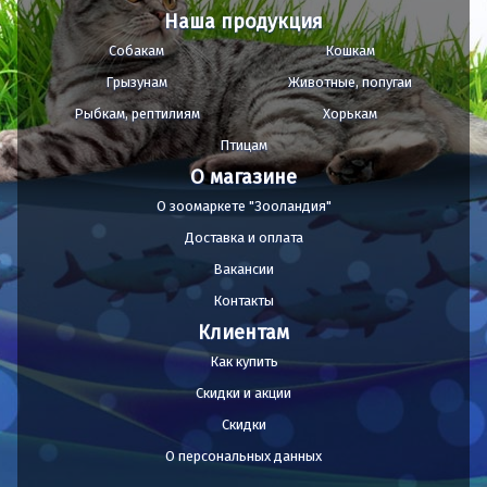
Наша продукция
Собакам
Кошкам
Грызунам
Животные, попугаи
Рыбкам, рептилиям
Хорькам
Птицам
О магазине
О зоомаркете "Зооландия"
Доставка и оплата
Вакансии
Контакты
Клиентам
Как купить
Скидки и акции
Скидки
О персональных данных