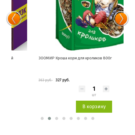
ЗООМИР Кроша корм для кроликов 800г
ЗОО
327 руб.
363 руб.
327 
шт
В корзину