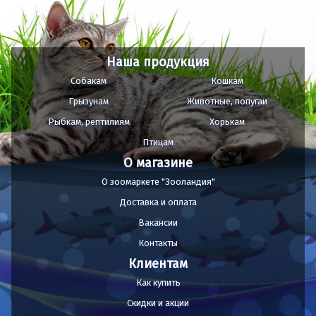
Наша продукция
Собакам
Кошкам
Грызунам
Животные, попугаи
Рыбкам, рептилиям
Хорькам
Птицам
О магазине
О зоомаркете "Зооландия"
Доставка и оплата
Вакансии
Контакты
Клиентам
Как купить
Скидки и акции