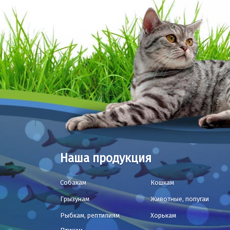
Наша продукция
Собакам
Кошкам
Грызунам
Животные, попугаи
Рыбкам, рептилиям
Хорькам