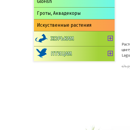
GloFish
Гроты, Аквадекоры
Искуственные растения
ХОРЬКАМ
Растение 1041LD "Незея
Раст
цветущая", 300мм, (пакет),
100м
ПТИЦАМ
Laguna
427 руб.
474 руб.
350 
шт
В корзину