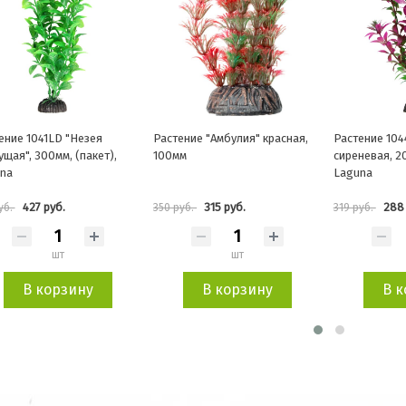
ение "Амбулия" красная,
Растение 1044LD "Ротала"
Растение "Ро
м
сиреневая, 200мм, (пакет),
100мм, Lagun
Laguna
315 руб.
288 руб.
126 
руб.
319 руб.
139 руб.
шт
шт
В корзину
В корзину
В к