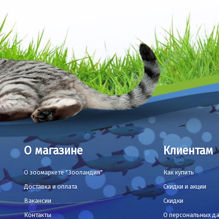
О магазине
Клиентам
О зоомаркете "Зооландия"
Как купить
Доставка и оплата
Скидки и акции
Вакансии
Скидки
Контакты
О персональных д