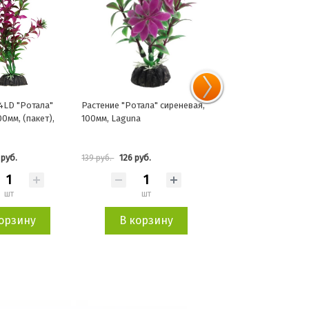
тала" сиреневая,
Растение 1030LD
Растение флуоресци
a
"Альтернантера" зеленая,
GloFish 29см синее
100мм, (пакет), Laguna
руб.
135 руб.
441 руб.
149 руб.
489 руб.
шт
шт
шт
орзину
В корзину
В корзин