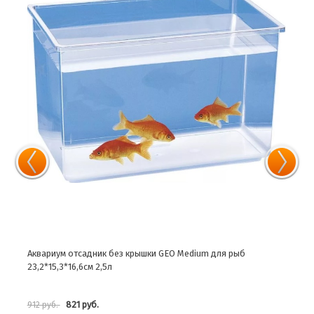
Аквариум отсадник без крышки GEO Medium для рыб
Аква
23,2*15,3*16,6см 2,5л
1.5В
821 руб.
912 руб.
3 40