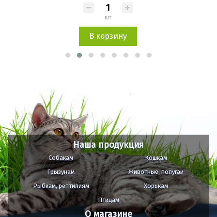
шт
В корзину
Наша продукция
Собакам
Кошкам
Грызунам
Животные, попугаи
Рыбкам, рептилиям
Хорькам
Птицам
О магазине