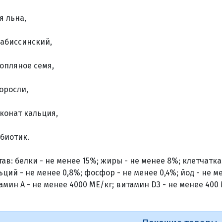
я льна,
 абиссинский,
опляное семя,
оросли,
конат кальция,
биотик.
тав: белки - не менее 15%; жиры - не менее 8%; клетчатка 
ьций - не менее 0,8%; фосфор - не менее 0,4%; йод - не ме
амин А - не менее 4000 МЕ/кг; витамин D3 - не менее 400 