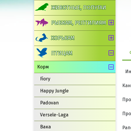
ЖИВОТНЫЕ, ПОПУГАИ
РЫБКАМ, РЕПТИЛИЯМ
ХОРЬКАМ
ПТИЦАМ
Корм
Ин
Fiory
Кан
Happy Jungle
Про
Padovan
Про
Versele-Laga
Вака
Рап