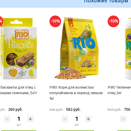
Похожие товары
0%
-10%
-10%
Корм для волнистых
РИО Гигиенический песок для
РИО Корм дл
гайчиков в период линьки
птиц 2кг
период линь
582 руб.
756 руб.
424 
руб.
840 руб.
471 руб.
шт
шт