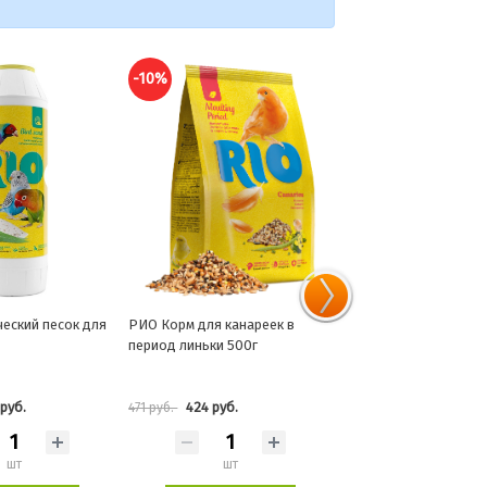
-10%
-10%
я канареек в
РИО Палочки д/попугаев с
РИО Корм для канар
ки 500г
Фруктами и ягодами 2шт*90г
основной 0,5кг
руб.
435 руб.
365 руб.
483 руб.
405 руб.
шт
шт
шт