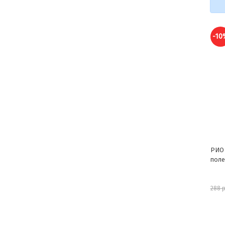
-10%
-1
РИО Бисквиты для птиц с
РИО 
полезными семенами, 5х7г
попу
1кг
260 руб.
288 руб.
646 
шт