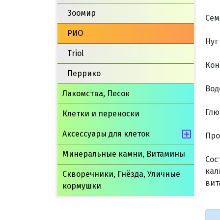
Зоомир
Сем
РИО
Нуг
Triol
Кон
Перрико
Вод
Лакомства, Песок
Глю
Клетки и переноски
Аксессуары для клеток
Про
Минеральные камни, Витамины
Сос
кал
Скворечники, Гнёзда, Уличные
вит
кормушки