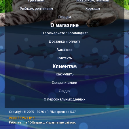
Грызунам
Животные, попугаи
Рыбкам, рептилиям
Хорькам
Птицам
О магазине
О зоомаркете "Зооландия"
Доставка и оплата
Вакансии
Контакты
Клиентам
Как купить
Скидки и акции
Скидки
О персональных данных
Copyright © 2015 - 2026 ИП "Лазаренков К.С."
Разработчик IP-51
Работает на 1С-Битрикс: Управление сайтом.