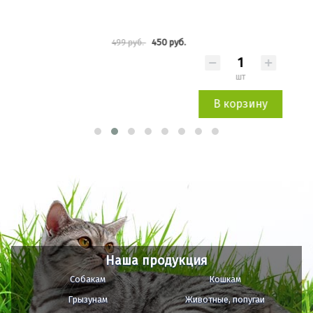
450 руб.
499 руб.
70 р
шт
В корзину
Наша продукция
Собакам
Кошкам
Грызунам
Животные, попугаи