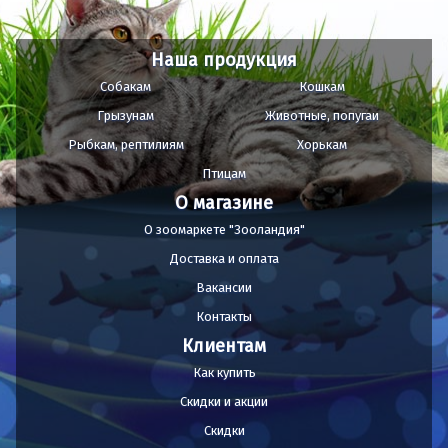
Наша продукция
Собакам
Кошкам
Грызунам
Животные, попугаи
Рыбкам, рептилиям
Хорькам
Птицам
О магазине
О зоомаркете "Зооландия"
Доставка и оплата
Вакансии
Контакты
Клиентам
Как купить
Скидки и акции
Скидки