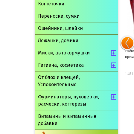
Когтеточки
Переноски, сумки
Ошейники, шлейки
Лежанки, домики
Наполнитель PrettyCat
Напо
Миски, автокормушки
комкующийся Супер белый 10кг
прем
Гигиена, косметика
2 783 руб.
3 274 руб.
1 481
От блох и клещей,
Успокоительные
шт
Фурминаторы, пуходерки,
В корзину
расчески, когтерезы
Витамины и витаминные
добавки