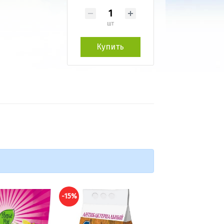
шт
Купить
-15%
-15%