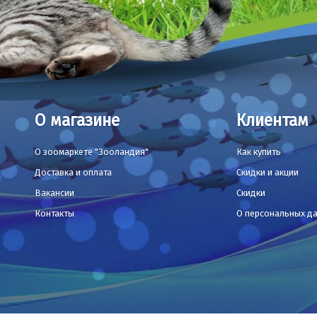
О магазине
Клиентам
О зоомаркете "Зооландия"
Как купить
Доставка и оплата
Скидки и акции
Вакансии
Скидки
Контакты
О персональных д