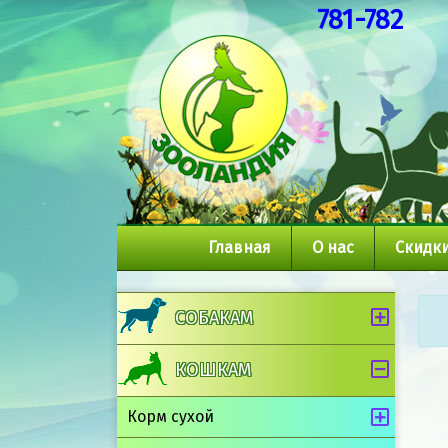
781-782
Главная
О нас
Скидки
СОБАКАМ
КОШКАМ
Корм сухой