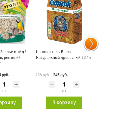
 Зверьё моё д/
Наполнитель Барсик
Наполнитель Зверьё 
иц, рептилий
Натуральный древесный 4,54л
комкующийся 5л/4,7кг
г
5 руб.
245 руб.
543 руб.
288 руб.
638 руб.
шт
шт
шт
орзину
В корзину
В корзин