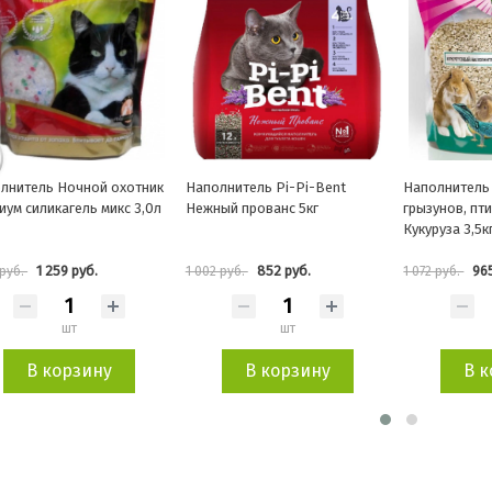
лнитель Ночной охотник
Наполнитель Pi-Pi-Bent
Наполнитель
иум силикагель микс 3,0л
Нежный прованс 5кг
грызунов, пт
Кукуруза 3,5к
1 259 руб.
852 руб.
96
 руб.
1 002 руб.
1 072 руб.
шт
шт
В корзину
В корзину
В к