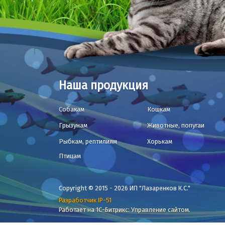
Наша продукция
Собакам
Кошкам
Грызунам
Животные, попугаи
Рыбкам, рептилиям
Хорькам
Птицам
Copyright © 2015 - 2026 ИП "Лазаренков К.С."
Разработчик IP-51
Работает на 1С-Битрикс: Управление сайтом.