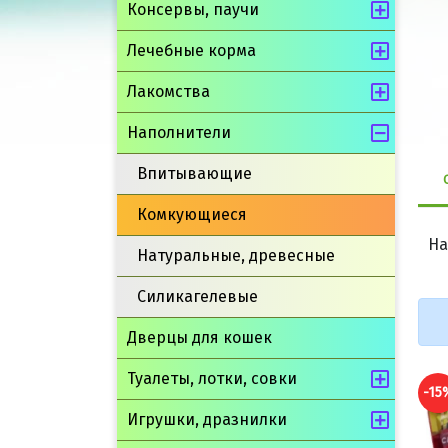
Консервы, паучи
Лечебные корма
Лакомства
Наполнители
Впитывающие
Комкующиеся
На
Натуральные, древесные
Силикагелевые
Дверцы для кошек
Туалеты, лотки, совки
-15%
-15
Игрушки, дразнилки