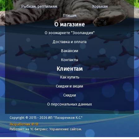
Рыбкам, рептилиям
Хорькам
Птицам
О магазине
О зоомаркете "Зооландия"
Доставка и оплата
Вакансии
Контакты
Клиентам
Как купить
Скидки и акции
Скидки
О персональных данных
Copyright © 2015 - 2026 ИП "Лазаренков К.С."
Разработчик IP-51
Работает на 1С-Битрикс: Управление сайтом.