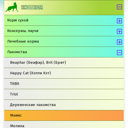
КОШКАМ
Корм сухой
Консервы, паучи
Лечебные корма
Лакомства
Beaphar (Беафар), Brit (Брит)
Happy Cat (Хэппи Кэт)
TitBit
Triol
Деревенские лакомства
Мнямс
Молина