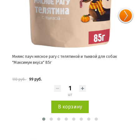
мс пауч мясное рагу с телятиной и тыквой для собак
Мнямс лакомст
ксимум вкуса" 85г
99 руб.
198 р
 руб.
220 руб.
шт
В корзину