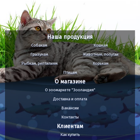
Наша продукция
Собакам
Кошкам
Грызунам
Животные, попугаи
Рыбкам, рептилиям
Хорькам
Птицам
О магазине
О зоомаркете "Зооландия"
Доставка и оплата
Вакансии
Контакты
Клиентам
Как купить