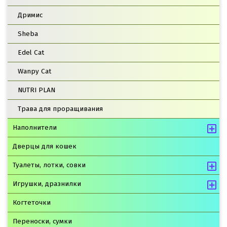
Дримис
Sheba
Edel Cat
Wanpy Cat
NUTRI PLAN
Трава для проращивания
Наполнители
Дверцы для кошек
Туалеты, лотки, совки
Игрушки, дразнилки
Когтеточки
Переноски, сумки