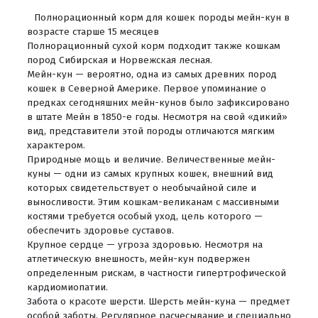
Полнорационный корм для кошек породы мейн-кун в
возрасте старше 15 месяцев
Полнорационный сухой корм подходит также кошкам
пород Сибирская и Норвежская лесная.
Мейн-кун — вероятно, одна из самых древних пород
кошек в Северной Америке. Первое упоминание о
предках сегодняшних мейн-кунов было зафиксировано
в штате Мейн в 1850-е годы. Несмотря на свой «дикий»
вид, представители этой породы отличаются мягким
характером.
Природные мощь и величие. Величественные мейн-
куны — одни из самых крупных кошек, внешний вид
которых свидетельствует о необычайной силе и
выносливости. Этим кошкам-великанам с массивными
костями требуется особый уход, цель которого —
обеспечить здоровье суставов.
Крупное сердце — угроза здоровью. Несмотря на
атлетическую внешность, мейн-кун подвержен
определенным рискам, в частности гипертрофической
кардиомиопатии.
Забота о красоте шерсти. Шерсть мейн-куна — предмет
особой заботы. Регулярное расчесывание и специально