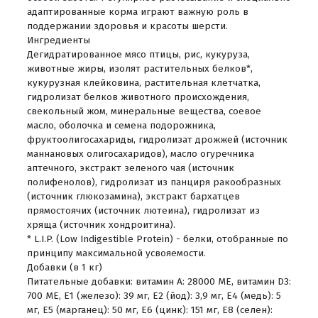
адаптированные корма играют важную роль в
поддержании здоровья и красоты шерсти.
Ингредиенты
Дегидратированное мясо птицы, рис, кукуруза,
животные жиры, изолят растительных белков*,
кукурузная клейковина, растительная клетчатка,
гидролизат белков животного происхождения,
свекольный жом, минеральные вещества, соевое
масло, оболочка и семена подорожника,
фруктоолигосахариды, гидролизат дрожжей (источник
мaннановых олигосахаридов), масло огуречника
аптечного, экстракт зеленого чая (источник
полифенолов), гидролизат из панциря ракообразных
(источник глюкозамина), экстракт бархатцев
прямостоячих (источник лютеина), гидролизат из
хряща (источник хондроитина).
* L.I.P. (Low Indigestible Protein) - белки, отобранные по
принципу максимальной усвояемости.
Добавки (в 1 кг)
Питательные добавки: витамин A: 28000 МЕ, витамин D3:
700 МЕ, E1 (железо): 39 мг, E2 (йод): 3,9 мг, E4 (медь): 5
мг, E5 (марганец): 50 мг, E6 (цинк): 151 мг, E8 (селен):