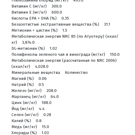
Глюкозаминa хлорид (мг/кг) 495.0
Витамин С (мг/кг) 300.0
Витамин Е (мг/кг) 600.0
Кислоты EPA + DHA (%) 0.35
Безазотистые экстрактивные вещества (%) 31.1
Метионин + цистин (%) 1.5
Метаболическая энергия NRC 85 (по Атуотеру) (ккал/
кг) 3,874.0
DL-метионин (%) 1.02
Полифенолы зеленого чая и винограда (мг/кг) 150.0
Метаболическая энергия (рассчитанная по NRC 2006)
(ккал/кг) 4,028.0
Минеральные вещества Количество
Магний (%) 0.06
Натрий (%) 0.5
Железо (мг/кг) 208.0
Марганец (мг/кг) 64.0
Цинк (мг/кг) 188.0
Йод (мг/кг) 4.4
Селен (мг/кг) 0.28
Калий (%) 0.8
Медь (мг/кг) 15.0
Хлориды (%) 1.03