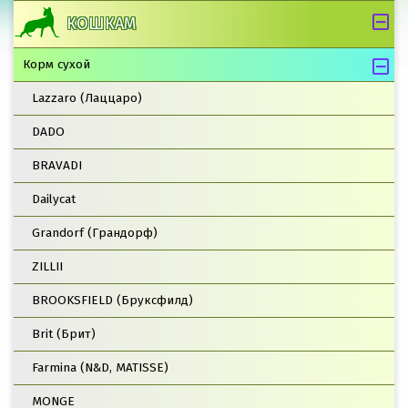
КОШКАМ
Корм сухой
Lazzaro (Лаццаро)
DADO
BRAVADI
Dailycat
Grandorf (Грандорф)
ZILLII
BROOKSFIELD (Бруксфилд)
Brit (Брит)
Farmina (N&D, MATISSE)
MONGE