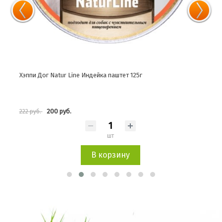
Хэппи Дог Natur Line Индейка паштет 125г
Хэпп
200 руб.
222 руб.
363 
шт
В корзину