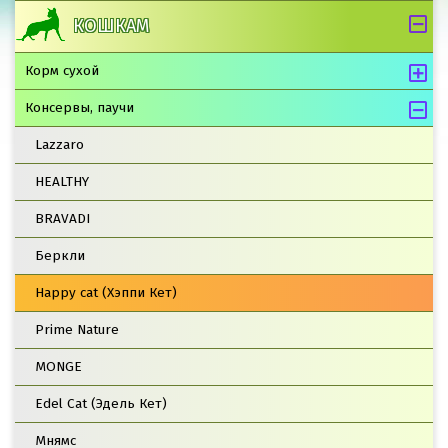
КОШКАМ
Корм сухой
Консервы, паучи
Lazzaro
HEALTHY
BRAVADI
Беркли
Happy cat (Хэппи Кет)
Prime Nature
MONGE
Edel Cat (Эдель Кет)
Мнямс