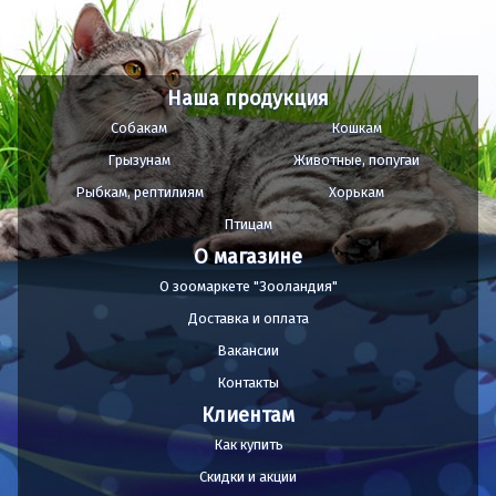
Наша продукция
Собакам
Кошкам
Грызунам
Животные, попугаи
Рыбкам, рептилиям
Хорькам
Птицам
О магазине
О зоомаркете "Зооландия"
Доставка и оплата
Вакансии
Контакты
Клиентам
Как купить
Скидки и акции